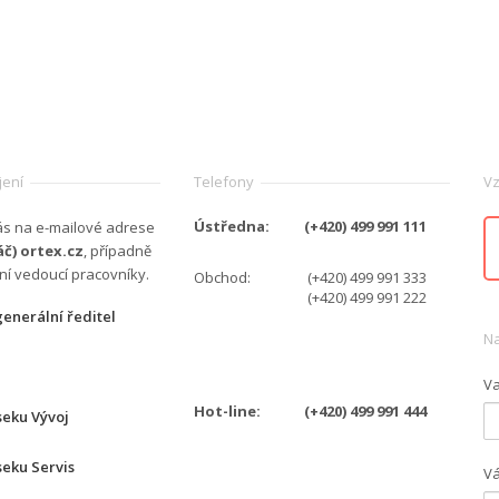
jení
Telefony
Vz
Ústředna:
(+420) 499 991 111
ás na e-mailové adrese
áč) ortex.cz
, případně
ní vedoucí pracovníky.
Obchod:
(+420) 499 991 333
(+420) 499 991 222
generální ředitel
Na
Va
Hot-line:
(+420) 499 991 444
seku Vývoj
seku Servis
Vá