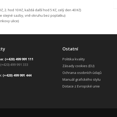
č, 2. hod 10 Kč, každá další hod 5 Kč, celý den 40 Kč)
le stejné sazby, vně okruhu bez poplatku)
nkovy ulice)
kty
Ostatní
na:
(+420) 499 991 111
Politika kvality
(+420) 499 991 333
Zásady cookies (EU)
Ochrana osobních údajů
e:
(+420) 499 991 444
Manuál grafického stylu
Dotace z Evropské unie