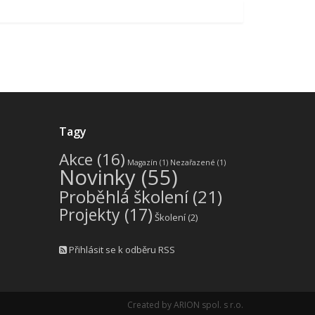
Tagy
Akce
(16)
Magazín
(1)
Nezařazené
(1)
Novinky
(55)
Proběhlá školení
(21)
Projekty
(17)
Školení
(2)
Přihlásit se k odběru RSS
Created by
ARION spol. s r.o.