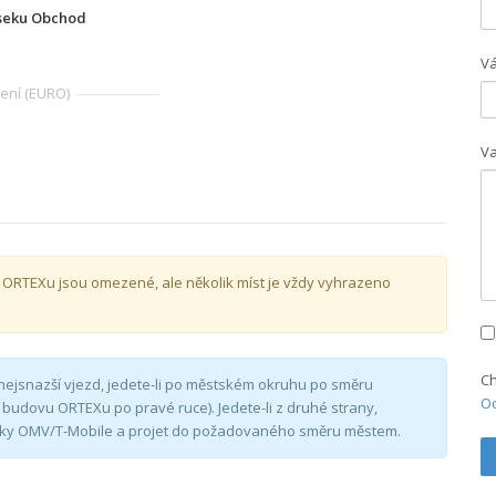
seku Obchod
Vá
ení (EURO)
Va
ORTEXu jsou omezené, ale několik míst je vždy vyhrazeno
C
 nejsnazší vjezd, jedete-li po městském okruhu po směru
O
 budovu ORTEXu po pravé ruce). Jedete-li z druhé strany,
atky OMV/T-Mobile a projet do požadovaného směru městem.