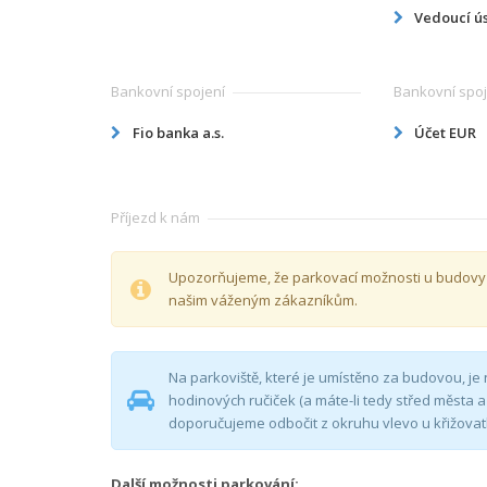
Vedoucí ú
Bankovní spojení
Bankovní spoj
Fio banka a.s.
Účet EUR
Příjezd k nám
Upozorňujeme, že parkovací možnosti u budovy 
našim váženým zákazníkům.
Na parkoviště, které je umístěno za budovou, je
hodinových ručiček (a máte-li tedy střed města a
doporučujeme odbočit z okruhu vlevo u křižov
Další možnosti parkování: