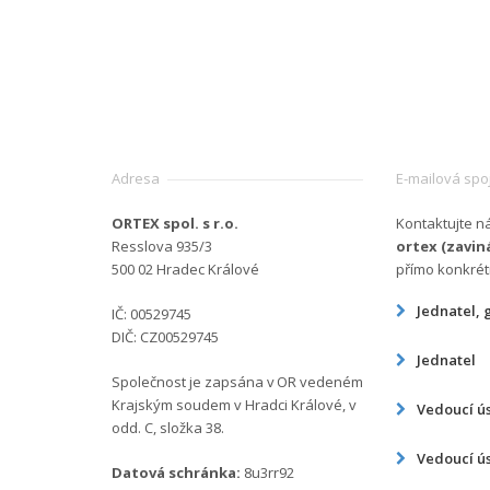
Adresa
E-mailová spo
ORTEX spol. s r.o.
Kontaktujte n
Resslova 935/3
ortex (zavin
500 02 Hradec Králové
přímo konkrét
Jednatel, 
IČ: 00529745
DIČ: CZ00529745
Jednatel
Společnost je zapsána v OR vedeném
Krajským soudem v Hradci Králové, v
Vedoucí ú
odd. C, složka 38.
Vedoucí ú
Datová schránka:
8u3rr92