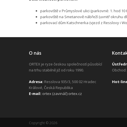
parkoviště v Průmyslové ulici (parkovné: 1. hod 10 K
parkoviště na Smetanově nábřeží (uvnitř okruhu d
parkovací dům Katschnerka (vjezd z Resslovy i Wo
O nás
Konta
ORTEX je ryze českou společností působící
Ústřed
na trhu stabilně již od roku 1990.
Obchod: 
Adresa:
Resslova 935/3, 500 02 Hradec
H
ot-lin
Králové, Česká Republika
E-mail:
ortex (zavináč) ortex.cz
Copyright © 2026