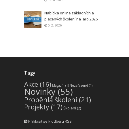
Nabídka online základních a
placených školení na jaro 2026
5. 2. 2026
Tagy
Akce
(16)
Magazín
(1)
Nezařazené
(1)
Novinky
(55)
Proběhlá školení
(21)
Projekty
(17)
Školení
(2)
Přihlásit se k odběru RSS