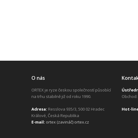
O nás
Konta
ORTEX je ryze českou společností působící
Ústřed
na trhu stabilně již od roku 1990.
Obchod: 
Adresa:
Resslova 935/3, 500 02 Hradec
H
ot-lin
Králové, Česká Republika
E-mail:
ortex (zavináč) ortex.cz