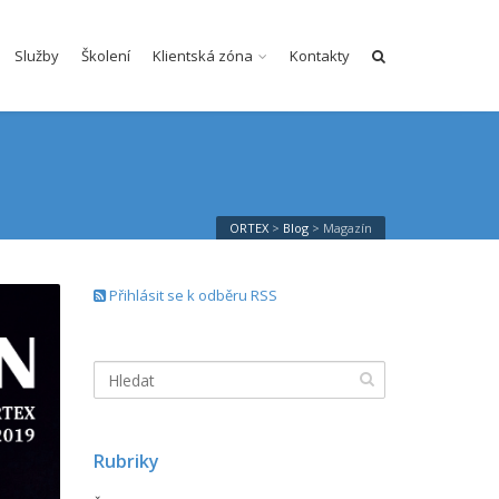
Služby
Školení
Klientská zóna
Kontakty
ORTEX
>
Blog
>
Magazín
Přihlásit se k odběru RSS
Rubriky