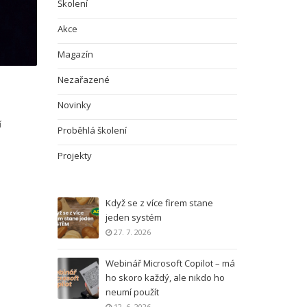
Školení
Akce
Magazín
Nezařazené
Novinky
í
Proběhlá školení
Projekty
Když se z více firem stane
jeden systém
27. 7. 2026
Webinář Microsoft Copilot – má
ho skoro každý, ale nikdo ho
neumí použít
12. 6. 2026