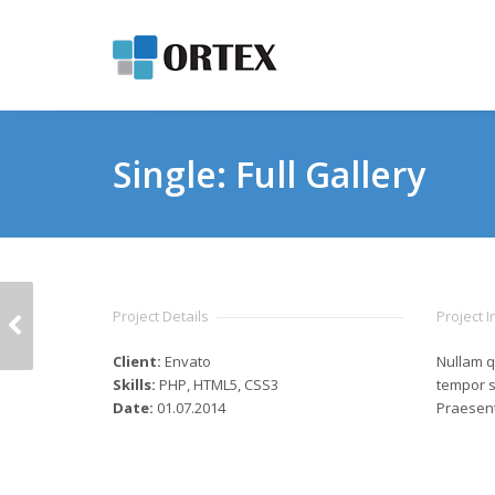
Single: Full Gallery
SINGLE: 2/3
Project Details
Project 
SLIDESHOW
Client:
Envato
Nullam q
Skills:
PHP, HTML5, CSS3
tempor s
Date:
01.07.2014
Praesent 