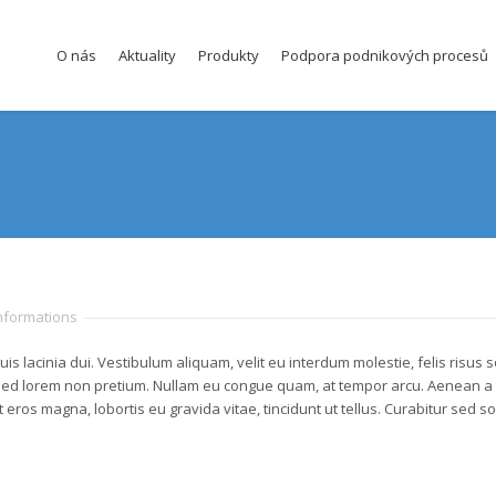
O nás
Aktuality
Produkty
Podpora podnikových procesů
Informations
uis lacinia dui. Vestibulum aliquam, velit eu interdum molestie, felis risu
ed lorem non pretium. Nullam eu congue quam, at tempor arcu. Aenean a a
eros magna, lobortis eu gravida vitae, tincidunt ut tellus. Curabitur sed so