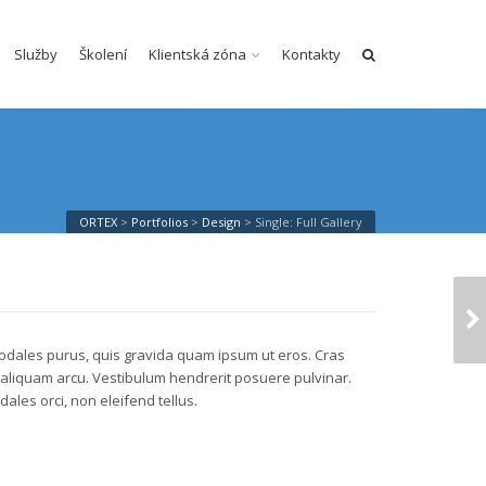
Služby
Školení
Klientská zóna
Kontakty
ORTEX
>
Portfolios
>
Design
>
Single: Full Gallery
SINGLE: 2/3 GALLERY
s sodales purus, quis gravida quam ipsum ut eros. Cras
liquam arcu. Vestibulum hendrerit posuere pulvinar.
dales orci, non eleifend tellus.