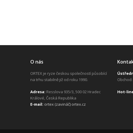
O nás
Konta
ORTEX je ryze českou společností působící
Ústřed
na trhu stabilně již od roku 1990.
Obchod: 
Adresa:
Resslova 935/3, 500 02 Hradec
H
ot-lin
Králové, Česká Republika
E-mail:
ortex (zavináč) ortex.cz