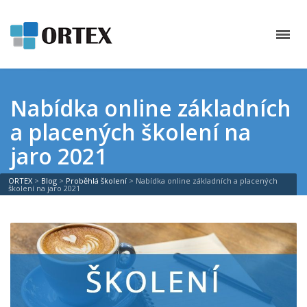
Nabídka online základních
a placených školení na
jaro 2021
ORTEX
>
Blog
>
Proběhlá školení
>
Nabídka online základních a placených
školení na jaro 2021