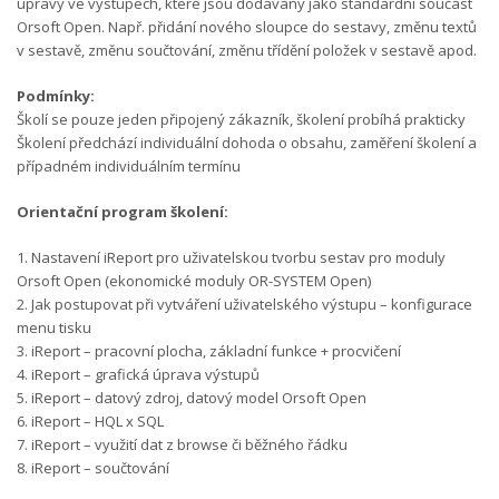
úpravy ve výstupech, které jsou dodávány jako standardní součást
Orsoft Open. Např. přidání nového sloupce do sestavy, změnu textů
v sestavě, změnu součtování, změnu třídění položek v sestavě apod.
Podmínky:
Školí se pouze jeden připojený zákazník, školení probíhá prakticky
Školení předchází individuální dohoda o obsahu, zaměření školení a
případném individuálním termínu
Orientační program školení:
1. Nastavení iReport pro uživatelskou tvorbu sestav pro moduly
Orsoft Open (ekonomické moduly OR-SYSTEM Open)
2. Jak postupovat při vytváření uživatelského výstupu – konfigurace
menu tisku
3. iReport – pracovní plocha, základní funkce + procvičení
4. iReport – grafická úprava výstupů
5. iReport – datový zdroj, datový model Orsoft Open
6. iReport – HQL x SQL
7. iReport – využití dat z browse či běžného řádku
8. iReport – součtování