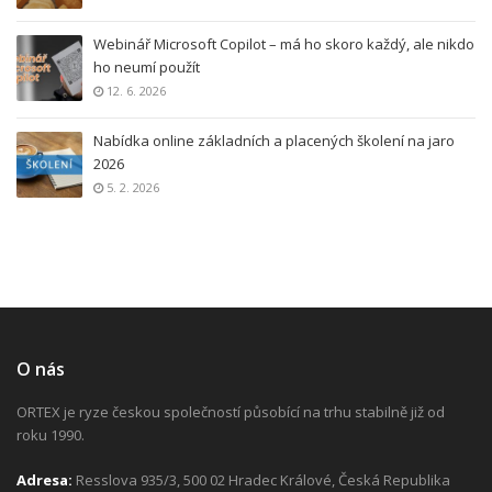
Webinář Microsoft Copilot – má ho skoro každý, ale nikdo
ho neumí použít
12. 6. 2026
Nabídka online základních a placených školení na jaro
2026
5. 2. 2026
O nás
ORTEX je ryze českou společností působící na trhu stabilně již od
roku 1990.
Adresa:
Resslova 935/3, 500 02 Hradec Králové, Česká Republika