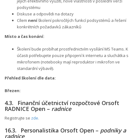
jejich efektivního využití, nové vlastnosti v poslední verzi
podsystému
Diskuse a odpovědi na dotazy
Cílem
není
školení pokročilých funkcí podsystémů a řešení
konkrétních požadavků zákazníků
Místo a čas konání:
Školení bude probíhat prostřednictvím vysílání MS Teams. K
účasti potřebujete pouze připojení k internetu a sluchátka s
mikrofonem (notebooky mají reproduktor i mikrofon ve
standardní výbavě).
Přehled školení dle data:
Březen:
4.3. Finanční účetnictví rozpočtové Orsoft
RADNICE Open –
radnice
Registrujte se
zde.
16.3. Personalistika Orsoft Open –
podniky a
radnice