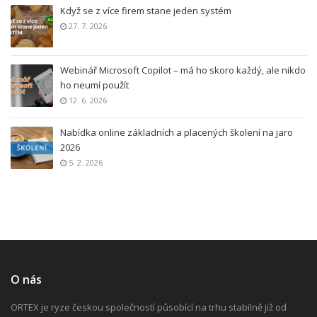
Když se z více firem stane jeden systém
27. 7. 2026
Webinář Microsoft Copilot – má ho skoro každý, ale nikdo
ho neumí použít
12. 6. 2026
Nabídka online základních a placených školení na jaro
2026
5. 2. 2026
O nás
ORTEX je ryze českou společností působící na trhu stabilně již od