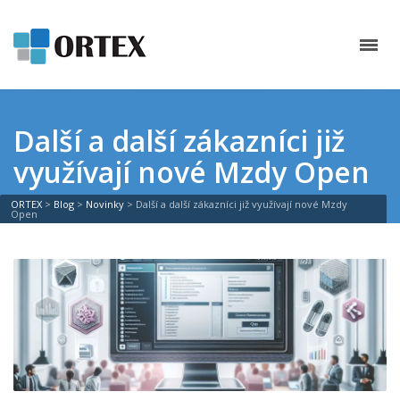
Další a další zákazníci již
využívají nové Mzdy Open
ORTEX
>
Blog
>
Novinky
>
Další a další zákazníci již využívají nové Mzdy
Open