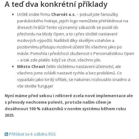
A teď dva konkrétní příklady
Určitě znáte firmu
Charvát a.s.
– pokud jste fanoušky
pardubického hokeje, jejich logo nemůžete přehlédnout na
dresech hráčů! Tento významný zákazník se pustil do
přechodu na Mzdy Open, a to i přes složité nastavení
mzdových výpočtů. Naštěstí díky skvělým vztahům a
pozitivnímu přístupu mzdové účetní šlo všechno jako po
másle. Pomohla i předchozí zkušenost s Personalistikou Open
– a tak zde platilo: když se chce, všechno jde.
Město Chrast
čelilo složitému nastavení účetnictví, ale
všechno jsme zvládli nastavit rychle a bez problémů. Co
vypadalo jako tvrdý oříšek, se nakonec rozlousklo snadno a
vše skvěle funguje!
Nyní máme před sebou i některé zcela nové implementace ale
s převody nechceme polevit, protože naším cílem je
dosáhnout 100 % zákazníků v novém systému během roku
2025.
Přihlásit se k odběru RSS