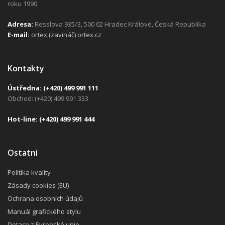
roku 1990.
Adresa:
Resslova 935/3, 500 02 Hradec Králové, Česká Republika
E-mail:
ortex (zavináč) ortex.cz
Kontakty
Ústředna:
(+420) 499 991 111
Obchod: (+420) 499 991 333
H
ot-line:
(+420) 499 991 444
Ostatní
Politika kvality
Zásady cookies (EU)
Ochrana osobních údajů
Manuál grafického stylu
Dotace z Evropské unie