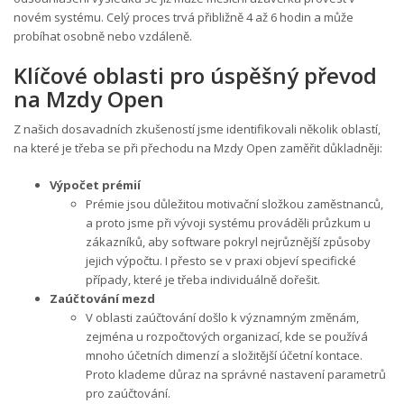
novém systému. Celý proces trvá přibližně 4 až 6 hodin a může
probíhat osobně nebo vzdáleně.
Klíčové oblasti pro úspěšný převod
na Mzdy Open
Z našich dosavadních zkušeností jsme identifikovali několik oblastí,
na které je třeba se při přechodu na Mzdy Open zaměřit důkladněji:
Výpočet prémií
Prémie jsou důležitou motivační složkou zaměstnanců,
a proto
j
s
m
e při vývoji systému prováděl
i
průzkum
u
zákazníků
, aby software pokryl
nej
různ
ější
způsoby
jejich výpočtu. I přesto se v praxi objeví specifické
případy, které je třeba individuálně
do
řešit.
Zaúčtování mezd
V oblasti zaúčtování došlo k významným změnám,
zejména u rozpočtových organizací, kde se používá
mnoho účetních dimenzí a složitější účetní kontace.
Proto klademe důraz na správné nastavení parametrů
pro zaúčtování.