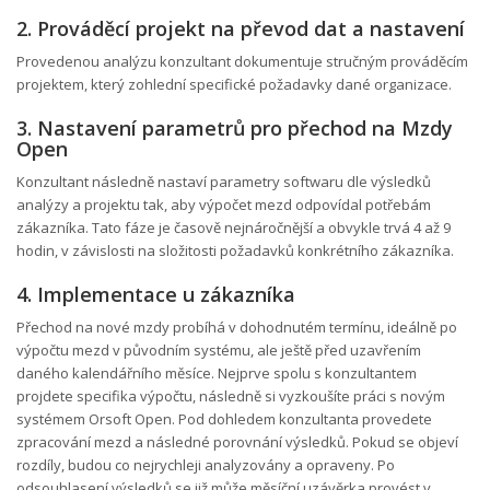
2. Prováděcí projekt na převod dat a nastavení
Provedenou analýzu konzultant dokumentuje stručným prováděcím
projektem, který zohlední specifické požadavky dané organizace.
3. Nastavení parametrů pro přechod na Mzdy
Open
Konzultant následně nastaví parametry softwaru dle výsledků
analýzy a projektu tak, aby výpočet mezd odpovídal potřebám
zákazníka. Tato fáze je časově nejnáročnější a obvykle trvá 4 až 9
hodin, v závislosti na složitosti požadavků konkrétního zákazníka.
4. Implementace u zákazníka
Přechod na nové mzdy probíhá v dohodnutém termínu, ideálně po
výpočtu mezd v původním systému, ale ještě před uzavřením
daného kalendářního měsíce. Nejprve spolu s konzultantem
projdete specifika výpočtu, následně si vyzkoušíte práci s novým
systémem Orsoft Open. Pod dohledem konzultanta provedete
zpracování mezd a následné porovnání výsledků. Pokud se objeví
rozdíly, budou co nejrychleji analyzovány a opraveny. Po
odsouhlasení výsledků se již může měsíční uzávěrka provést v