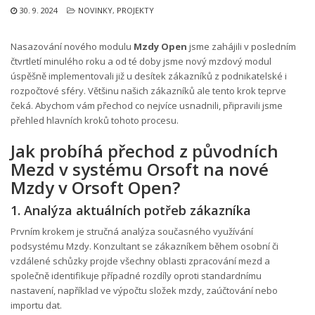
30. 9. 2024
NOVINKY
,
PROJEKTY
Nasazování nového modulu
Mzdy Open
jsme zahájili v posledním
čtvrtletí minulého roku a od té doby jsme nový mzdový modul
úspěšně implementovali již u desítek zákazníků z podnikatelské i
rozpočtové sféry. Většinu našich zákazníků ale tento krok teprve
čeká. Abychom vám přechod co nejvíce usnadnili, připravili jsme
přehled hlavních kroků tohoto procesu.
Jak probíhá přechod z původních
Mezd v systému Orsoft na nové
Mzdy v Orsoft Open?
1. Analýza aktuálních potřeb zákazníka
Prvním krokem je stručná analýza současného využívání
podsystému Mzdy. Konzultant se zákazníkem během osobní či
vzdálené schůzky projde všechny oblasti zpracování mezd a
společně identifikuje případné rozdíly oproti standardnímu
nastavení, například ve výpočtu složek mzdy, zaúčtování nebo
importu dat.