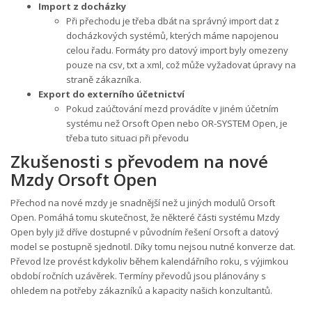
Import z docházky
Při přechodu je třeba dbát na správný import dat z
docházkových systémů, kterých máme napojenou
celou řadu. Formáty pro datový import byly omezeny
pouze na csv, txt a xml, což může vyžadovat úpravy na
straně zákazníka.
Export do externího účetnictví
Pokud zaúčtování mezd provádíte v jiném účetním
systému než Orsoft Open nebo OR-SYSTEM Open, je
třeba tuto situaci při převodu
Zkušenosti s převodem na nové
Mzdy Orsoft Open
Přechod na nové mzdy je snadnější než u jiných modulů Orsoft
Open. Pomáhá tomu skutečnost, že některé části systému Mzdy
Open byly již dříve dostupné v původním řešení Orsoft a datový
model se postupně sjednotil. Díky tomu nejsou nutné konverze dat.
Převod lze provést kdykoliv během kalendářního roku, s výjimkou
období ročních uzávěrek. Termíny převodů jsou plánovány s
ohledem na potřeby zákazníků a kapacity našich konzultantů.