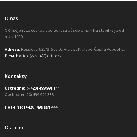
O nás
ORTEX je ryze českou společností působící na trhu stabilně již od
roku 1990.
Adresa:
Resslova 935/3, 500 02 Hradec Králové, Česká Republika
E-mail:
ortex (zavináč) ortex.cz
Kontakty
Ústředna:
(+420) 499 991 111
Obchod: (+420) 499 991 333
H
ot-line:
(+420) 499 991 444
Ostatní