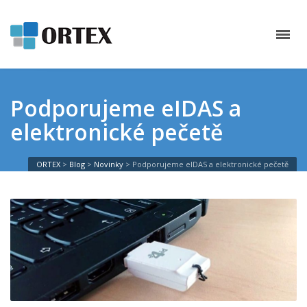
Podporujeme eIDAS a
elektronické pečetě
ORTEX
>
Blog
>
Novinky
>
Podporujeme eIDAS a elektronické pečetě