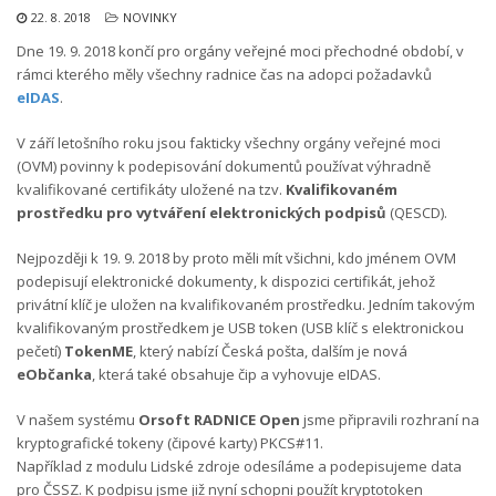
22. 8. 2018
NOVINKY
Dne 19. 9. 2018 končí pro orgány veřejné moci přechodné období, v
rámci kterého měly všechny radnice čas na adopci požadavků
eIDAS
.
V září letošního roku jsou fakticky všechny orgány veřejné moci
(OVM) povinny k podepisování dokumentů používat výhradně
kvalifikované certifikáty uložené na tzv.
Kvalifikovaném
prostředku pro vytváření elektronických podpisů
(QESCD).
Nejpozději k 19. 9. 2018 by proto měli mít všichni, kdo jménem OVM
podepisují elektronické dokumenty, k dispozici certifikát, jehož
privátní klíč je uložen na kvalifikovaném prostředku. Jedním takovým
kvalifikovaným prostředkem je USB token (USB klíč s elektronickou
pečetí)
TokenME
, který nabízí Česká pošta, dalším je nová
eObčanka
, která také obsahuje čip a vyhovuje eIDAS.
V našem systému
Orsoft RADNICE Open
jsme připravili rozhraní na
kryptografické tokeny (čipové karty) PKCS#11.
Například z modulu Lidské zdroje odesíláme a podepisujeme data
pro ČSSZ. K podpisu jsme již nyní schopni použít kryptotoken