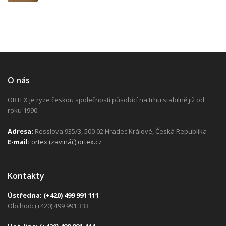
O nás
ORTEX je ryze českou společností působící na trhu stabilně již od
roku 1990.
Adresa:
Resslova 935/3, 500 02 Hradec Králové, Česká Republika
E-mail:
ortex (zavináč) ortex.cz
Kontakty
Ústředna:
(+420) 499 991 111
Obchod: (+420) 499 991 333