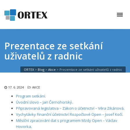
Prezentace ze setkání
uživatelů z radnic
ORTEX
>
Blog
>
Akce
>
Prezentace ze setkání uživatelů z radnic
17. 6. 2024
AKCE
Progr
am setkání
.
Úvodní slovo – Jan Černohorský
.
Připravovaná legislativa – Zákon o účetnictví – Věra Zikánová
.
Vychytávky Finanční účetnictví Rozpočtové Open – Josef Kočí
.
Měsíční zpracování dat s programem Mzdy Open – Václav
Hovorka
.