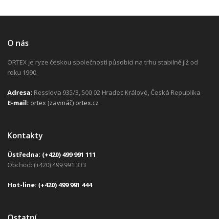
O nás
ORTEX je ryze českou společností působící na trhu stabilně již od
roku 1990.
Adresa:
Resslova 935/3, 500 02 Hradec Králové, Česká Republika
E-mail:
ortex (zavináč) ortex.cz
Kontakty
Ústředna:
(+420) 499 991 111
Obchod: (+420) 499 991 333
H
ot-line:
(+420) 499 991 444
Ostatní