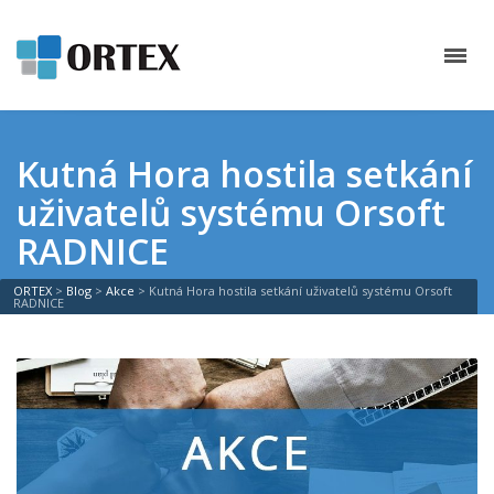
Kutná Hora hostila setkání
uživatelů systému Orsoft
RADNICE
ORTEX
>
Blog
>
Akce
>
Kutná Hora hostila setkání uživatelů systému Orsoft
RADNICE