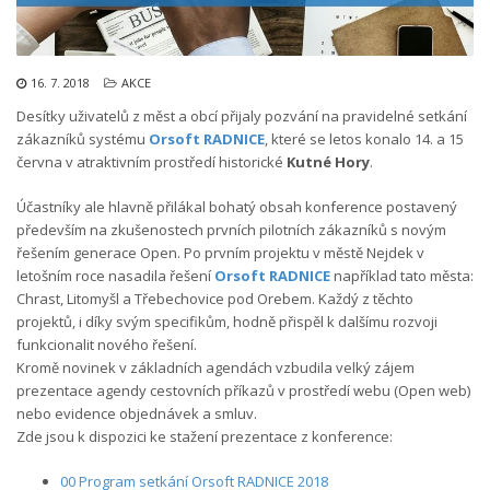
16. 7. 2018
AKCE
Desítky uživatelů z měst a obcí přijaly pozvání na pravidelné setkání
zákazníků systému
Orsoft RADNICE
, které se letos konalo 14. a 15
června v atraktivním prostředí historické
Kutné Hory
.
Účastníky ale hlavně přilákal bohatý obsah konference postavený
především na zkušenostech prvních pilotních zákazníků s novým
řešením generace Open. Po prvním projektu v městě Nejdek v
letošním roce nasadila řešení
Orsoft RADNICE
například tato města:
Chrast, Litomyšl a Třebechovice pod Orebem. Každý z těchto
projektů, i díky svým specifikům, hodně přispěl k dalšímu rozvoji
funkcionalit nového řešení.
Kromě novinek v základních agendách vzbudila velký zájem
prezentace agendy cestovních příkazů v prostředí webu (Open web)
nebo evidence objednávek a smluv.
Zde jsou k dispozici ke stažení prezentace z konference:
00 Program setkání Orsoft RADNICE 2018