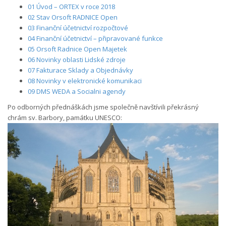
01 Úvod – ORTEX v roce 2018
02 Stav Orsoft RADNICE Open
03 Finanční účetnictví rozpočtové
04 Finanční účetnictví – připravované funkce
05 Orsoft Radnice Open Majetek
06 Novinky oblasti Lidské zdroje
07 Fakturace Sklady a Objednávky
08 Novinky v elektronické komunikaci
09 DMS WEDA a Socialni agendy
Po odborných přednáškách jsme společně navštívili překrásný
chrám sv. Barbory, památku UNESCO: