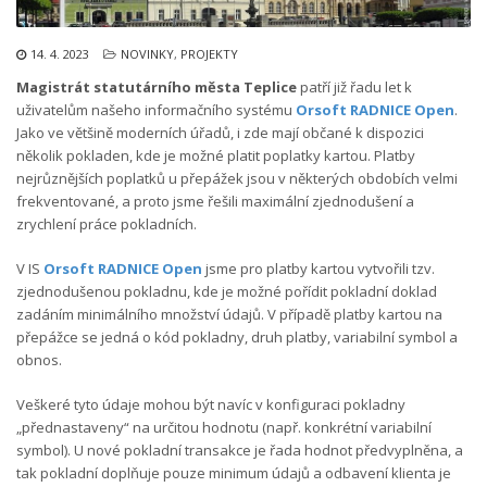
14. 4. 2023
NOVINKY
,
PROJEKTY
Magistrát statutárního města Teplice
patří již řadu let k
uživatelům našeho informačního systému
Orsoft RADNICE Open
.
Jako ve většině moderních úřadů, i zde mají občané k dispozici
několik pokladen, kde je možné platit poplatky kartou. Platby
nejrůznějších poplatků u přepážek jsou v některých obdobích velmi
frekventované, a proto jsme řešili maximální zjednodušení a
zrychlení práce pokladních.
V IS
Orsoft RADNICE Open
jsme pro platby kartou vytvořili tzv.
zjednodušenou pokladnu, kde je možné pořídit pokladní doklad
zadáním minimálního množství údajů. V případě platby kartou na
přepážce se jedná o kód pokladny, druh platby, variabilní symbol a
obnos.
Veškeré tyto údaje mohou být navíc v konfiguraci pokladny
„přednastaveny“ na určitou hodnotu (např. konkrétní variabilní
symbol). U nové pokladní transakce je řada hodnot předvyplněna, a
tak pokladní doplňuje pouze minimum údajů a odbavení klienta je