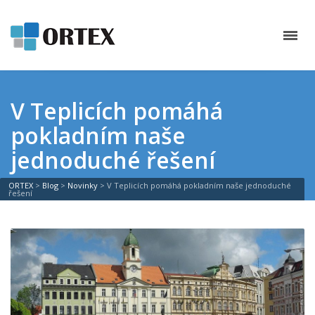
V Teplicích pomáhá
pokladním naše
jednoduché řešení
ORTEX
>
Blog
>
Novinky
>
V Teplicích pomáhá pokladním naše jednoduché
řešení