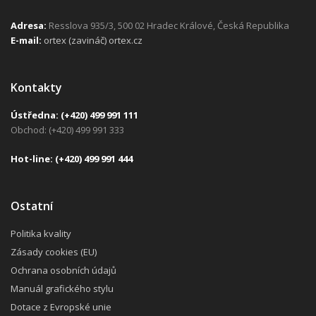
Adresa:
Resslova 935/3, 500 02 Hradec Králové, Česká Republika
E-mail:
ortex (zavináč) ortex.cz
Kontakty
Ústředna:
(+420) 499 991 111
Obchod: (+420) 499 991 333
H
ot-line:
(+420) 499 991 444
Ostatní
Politika kvality
Zásady cookies (EU)
Ochrana osobních údajů
Manuál grafického stylu
Dotace z Evropské unie