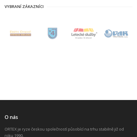
VYBRANÍ ZÁKAZNÍCI
O nás
ORTEX je ryze českou společností působící na trhu stabilně již od
roku 1990.